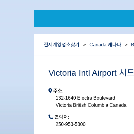
전세계영업소찾기
>
Canada 캐나다
>
B
Victoria Intl Airpor
주소:
132-1640 Electra Boulevard
Victoria British Columbia Canada
연락처:
250-953-5300