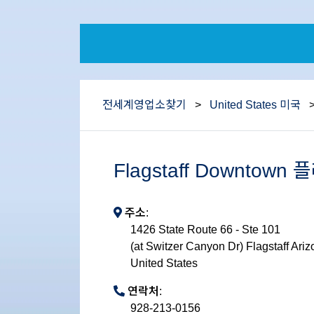
전세계영업소찾기
>
United States 미국
Flagstaff Downtow
주소:
1426 State Route 66 - Ste 101
(at Switzer Canyon Dr) Flagstaff Ari
United States
연락처:
928-213-0156