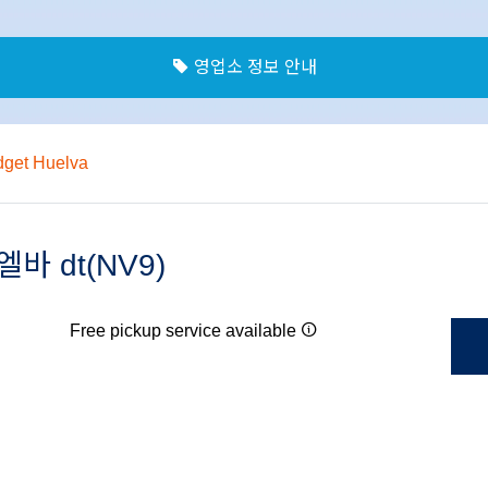
영업소 정보 안내
get Huelva
엘바 dt(NV9)
Free pickup service available