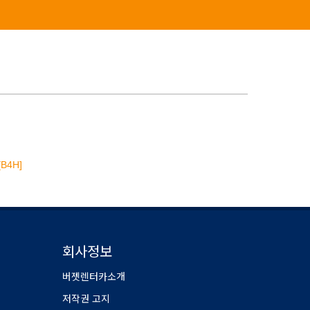
[B4H]
회사정보
버젯렌터카소개
저작권 고지