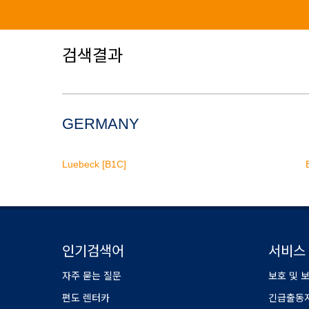
검색결과
GERMANY
Luebeck [B1C]
인기검색어
서비스
자주 묻는 질문
보호 및 
편도 렌터카
긴급출동